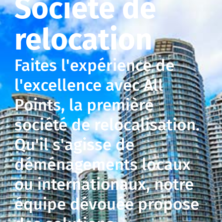
Société de
relocation
Faites l'expérience de
l'excellence avec All
Points, la première
société de relocalisation.
Qu'il s'agisse de
déménagements locaux
ou internationaux, notre
équipe dévouée propose