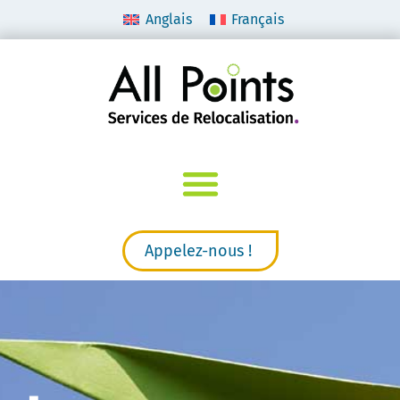
Anglais
Français
Appelez-nous !