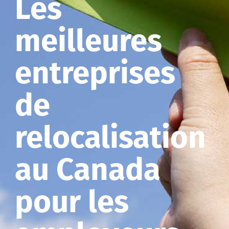
Les
meilleures
entreprises
de
relocalisation
au Canada
pour les