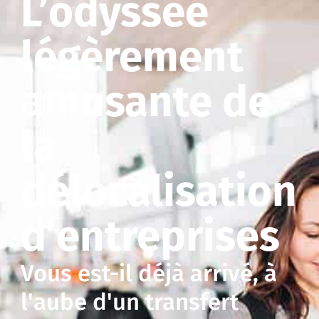
L’odyssée
légèrement
amusante de
la
délocalisation
d’entreprises
Vous est-il déjà arrivé, à
l'aube d'un transfert