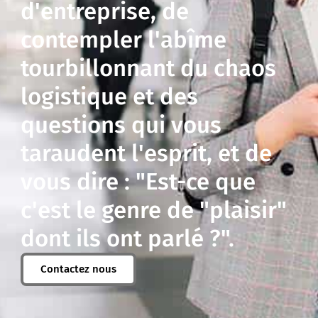
d'entreprise, de
contempler l'abîme
tourbillonnant du chaos
logistique et des
questions qui vous
taraudent l'esprit, et de
vous dire : "Est-ce que
c'est le genre de "plaisir"
dont ils ont parlé ?".
Contactez nous