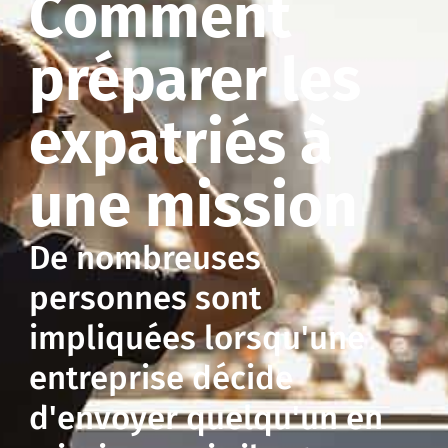
Comment
préparer les
expatriés à
une mission
De nombreuses
personnes sont
impliquées lorsqu'une
entreprise décide
d'envoyer quelqu'un en