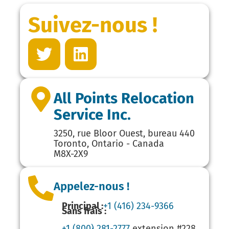
Suivez-nous !
All Points Relocation
Service Inc.
3250, rue Bloor Ouest, bureau 440
Toronto, Ontario - Canada
M8X-2X9
Appelez-nous !
Principal :
+1 (416) 234-9366
Sans frais :
+1 (800) 281-2777
extension #228