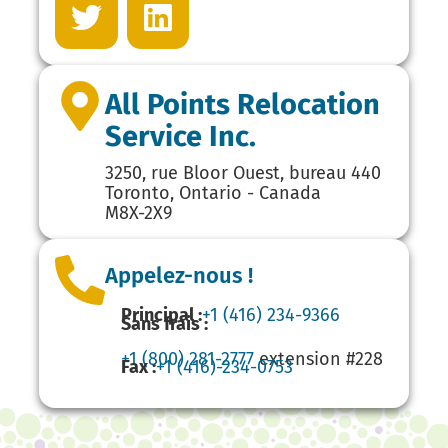
All Points Relocation
Service Inc.
3250, rue Bloor Ouest, bureau 440
Toronto, Ontario - Canada
M8X-2X9
Appelez-nous !
Principal :
+1 (416) 234-9366
Sans frais :
+1 (800) 281-2777
extension #228
Fax :
+1 (416)-234-0753