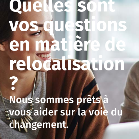
Quelles sont
vos questions
en matière de
relocalisation
?
Nous sommes prêts à
vous aider sur la voie du
changement.