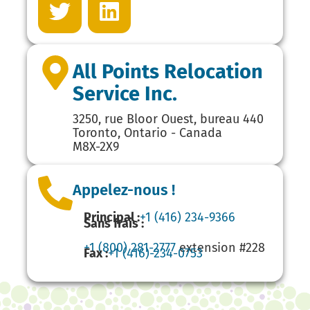
All Points Relocation
Service Inc.
3250, rue Bloor Ouest, bureau 440
Toronto, Ontario - Canada
M8X-2X9
Appelez-nous !
Principal :
+1 (416) 234-9366
Sans frais :
+1 (800) 281-2777
extension #228
Fax :
+1 (416)-234-0753