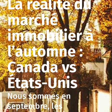
La réalité du
marché
immobilier à
l’automne :
Canada vs
États-Unis
Nous sommes en
septembre, les