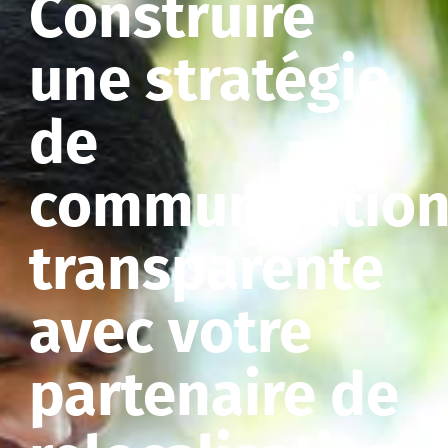
Construire
une stratégie
de
communicatio
transparente
avec votre
partenaire de