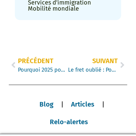
Services d'immigration
Mobilité mondiale
PRÉCÉDENT
SUIVANT
Pourquoi 2025 pourrait nous surprendre tous : Une année record pour la relocalisation au Canada
Le fret oublié : Pourquoi les biens ménagers pourraient être la première victime de la réduction du transport maritime à l’échelle mondiale
Blog
Articles
Relo-alertes