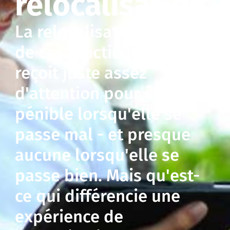
relocalisation
La relocalisation est l'une
de ces fonctions RH qui
reçoit juste assez
d'attention pour être
pénible lorsqu'elle se
passe mal - et presque
aucune lorsqu'elle se
passe bien. Mais qu'est-
ce qui différencie une
expérience de