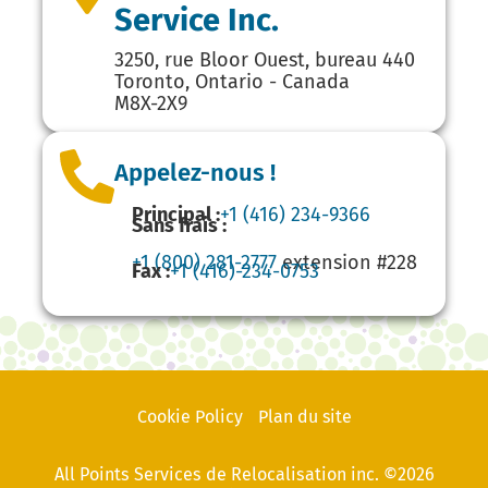
Service Inc.
3250, rue Bloor Ouest, bureau 440
Toronto, Ontario - Canada
M8X-2X9
Appelez-nous !
Principal :
+1 (416) 234-9366
Sans frais :
+1 (800) 281-2777
extension #228
Fax :
+1 (416)-234-0753
Cookie Policy
Plan du site
All Points Services de Relocalisation inc. ©2026